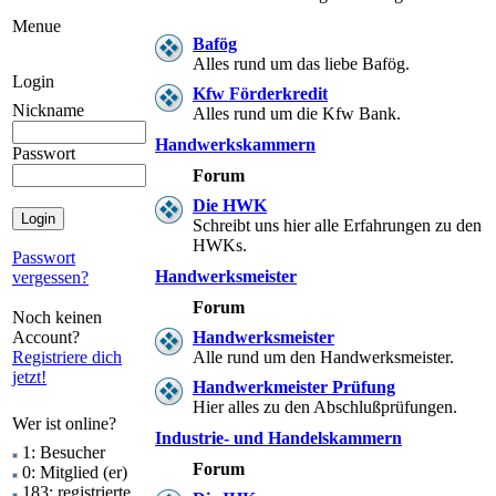
Menue
Bafög
Alles rund um das liebe Bafög.
Login
Kfw Förderkredit
Nickname
Alles rund um die Kfw Bank.
Handwerkskammern
Passwort
Forum
Die HWK
Schreibt uns hier alle Erfahrungen zu den
HWKs.
Passwort
Handwerksmeister
vergessen?
Forum
Noch keinen
Account?
Handwerksmeister
Registriere dich
Alle rund um den Handwerksmeister.
jetzt!
Handwerkmeister Prüfung
Hier alles zu den Abschlußprüfungen.
Wer ist online?
Industrie- und Handelskammern
1: Besucher
Forum
0: Mitglied (er)
183: registrierte